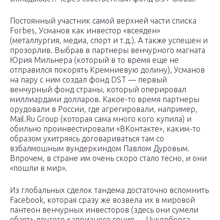
Постоянный участник самой верхней части списка
Forbes, Усманов как инвестор «всеяден»
(металлургия, медиа, спорт и т.д.). А также успешен и
прозорлив. Выбрав в партнеры венчурного магната
Юрия Мильнера (который в то время еще не
отправился покорять Кремниевую долину), Усманов
на пару с ним создал фонд DST — первый
венчурный фонд страны, который оперировал
миллиардами долларов. Какое-то время партнеры
орудовали в России, где агрегировали, например,
Mail.Ru Group (которая сама много кого купила) и
обильно проинвестировали «ВКонтакте», каким-то
образом ухитряясь договариваться там со
взбалмошным вундеркиндом Павлом Дуровым.
Впрочем, в стране им очень скоро стало тесно, и они
«пошли в мир».
Из глобальных сделок тандема достаточно вспомнить
Facebook, которая сразу же возвела их в мировой
пантеон венчурных инвесторов (здесь они сумели
обаять другого капризного гения — Цукерберга,