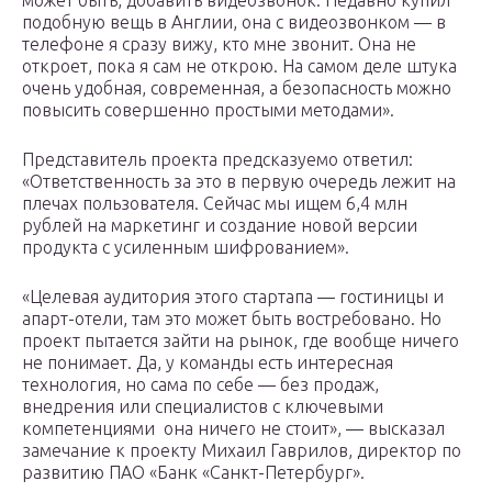
может быть, добавить видеозвонок. Недавно купил
подобную вещь в Англии, она с видеозвонком — в
телефоне я сразу вижу, кто мне звонит. Она не
откроет, пока я сам не открою. На самом деле штука
очень удобная, современная, а безопасность можно
повысить совершенно простыми методами».
Представитель проекта предсказуемо ответил:
«Ответственность за это в первую очередь лежит на
плечах пользователя. Сейчас мы ищем 6,4 млн
рублей на маркетинг и создание новой версии
продукта с усиленным шифрованием».
«Целевая аудитория этого стартапа — гостиницы и
апарт-отели, там это может быть востребовано. Но
проект пытается зайти на рынок, где вообще ничего
не понимает. Да, у команды есть интересная
технология, но сама по себе — без продаж,
внедрения или специалистов с ключевыми
компетенциями она ничего не стоит», — высказал
замечание к проекту Михаил Гаврилов, директор по
развитию ПАО «Банк «Санкт-Петербург».