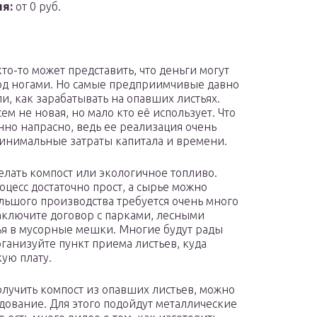
я:
от 0 руб.
кто-то может представить, что деньги могут
од ногами. Но самые предприимчивые давно
и, как зарабатывать на опавших листьях.
ем не новая, но мало кто её использует. Что
но напрасно, ведь ее реализация очень
минимальные затраты капитала и времени.
лать компост или экологичное топливо.
роцесс достаточно прост, а сырье можно
льшого производства требуется очень много
аключите договор с парками, лесными
ья в мусорные мешки. Многие будут рады
рганизуйте пункт приема листьев, куда
кую плату.
лучить компост из опавших листьев, можно
дование. Для этого подойдут металлические