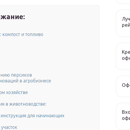
жание:
Луч
рей
: компост и топливо
Кре
оф
анию персиков
новаций в агробизнесе
Офо
ом хозяйстве
я в животноводстве:
Вхо
я инструкция для начинающих
офи
 участок