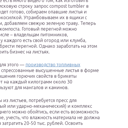
 есть много видео о том, как изготовить
исковую строку запрос сompost tumbler в
дет готово, собираем опавшие листья и
косилкой. Утрамбовываем их в ящики с
, добавляем свежую зеленую траву. Теперь
 компоста. Готовый перегной можно
числе – владельцам питомников,
у каждого есть свой огород или клумба,
рести перегной. Однако заработать на этом
ить бизнес на листьях.
для этого —
производство топливных
то спрессованные высушенные листья в форме
учшения горючих свойств в брикеты
ет на каждый килограмм около 30
льзуют для мангалов и каминов.
из листьев, потребуется пресс для
ый или ударно-механический) и комплекс
днего можно обойтись, если есть возможность
е, учесть, что влажность материала не должна
затратить 20-50 тыс. рублей. Освоить