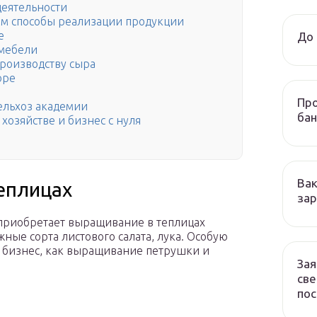
деятельности
ем способы реализации продукции
е
До 
 мебели
производству сыра
оре
Про
ельхоз академии
бан
хозяйстве и бизнес с нуля
Вак
еплицах
зар
 приобретает выращивание в теплицах
ные сорта листового салата, лука. Особую
 бизнес, как выращивание петрушки и
Зая
све
пос