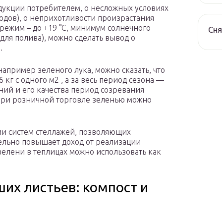
одукции потребителем, о несложных условиях
одов), о неприхотливости произрастания
режим – до +19 °С, минимум солнечного
Сня
для полива), можно сделать вывод о
.
например зеленого лука, можно сказать, что
кг с одного м2 , а за весь период сезона —
ений и его качества период созревания
д при розничной торговле зеленью можно
ии систем стеллажей, позволяющих
тельно повышает доход от реализации
елени в теплицах можно использовать как
ших листьев: компост и