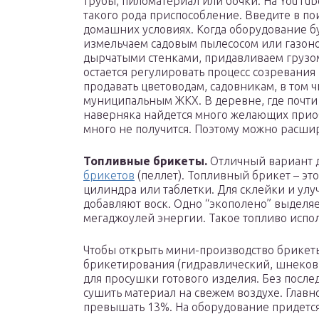
трубы, пиломатериал или бочки. На YouTube
такого рода приспособление. Введите в по
домашних условиях. Когда оборудование бу
измельчаем садовым пылесосом или газоно
дырчатыми стенками, придавливаем грузом
остается регулировать процесс созревания
продавать цветоводам, садовникам, в том 
муниципальным ЖКХ. В деревне, где почти 
наверняка найдется много желающих приоб
много не получится. Поэтому можно расшир
Топливные брикеты.
Отличный вариант 
брикетов
(пеллет). Топливный брикет – э
цилиндра или таблетки. Для склейки и ул
добавляют воск. Одно “экополено” выделя
мегаджоулей энергии. Такое топливо испо
Чтобы открыть мини-производство брикеты 
брикетирования (гидравлический, шнеков
для просушки готового изделия. Без после
сушить материал на свежем воздухе. Главно
превышать 13%. На оборудование придется 