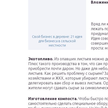
Вложени
Вряд ли 
лежать п
придумал
Свой бизнес в деревне: 21 идея
Идея совс
для бизнеса в сельской
совершен
местности
проста: 
Экотопливо.
Из опавших листьев можно де
Плюс такого производства в том, что сам п
приобрести почти даром. Но даже для небо
листьев. Как решить проблему с сырьем? З
хозяйствами и ЖКХ, которые убирают лист
делегировать вам сбор и вывоз листьев. О
жители могут сдавать сырье за символичес
Изготовление компоста.
Чтобы быстро по
самостоятельно сделать специальное обору