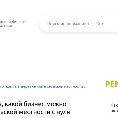
рнал о бизнесе и
тартапах
РЕ
но открыть в деревне или в сельской местности с
в, какой бизнес можно
Как
вко
ьской местности с нуля